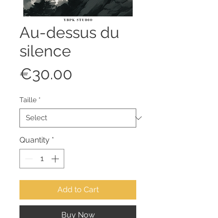
Au-dessus du
silence
Price
€30.00
Taille
*
Quantity
*
Add to Cart
Buy Now