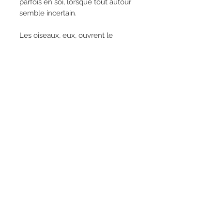
parfois en soi, lorsque tout autour
semble incertain.
Les oiseaux, eux, ouvrent le
regard vers le ciel. Ils apportent
une sensation de liberté, comme
une pensée qui s’élève au-dessus
des montagnes et de la brume.
Leur présence contraste avec
l’immobilité du personnage, mais
elle accompagne aussi son
silence.
À travers cette œuvre, nous avons
voulu transmettre une sensation
de contemplation et de paix
intérieure. C’est une invitation à
s’arrêter un instant, à prendre de la
distance avec le quotidien, et à
retrouver dans la nature une