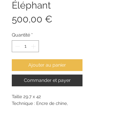
Éléphant
Prix
500,00 €
Quantité
*
Ajouter au panier
Commander et payer
Taille 29.7 x 42
Technique : Encre de chine,
aquarelle et poster color
Pour assurer une protection
optimale de nos œuvres durant le
transport, nous expédions nos