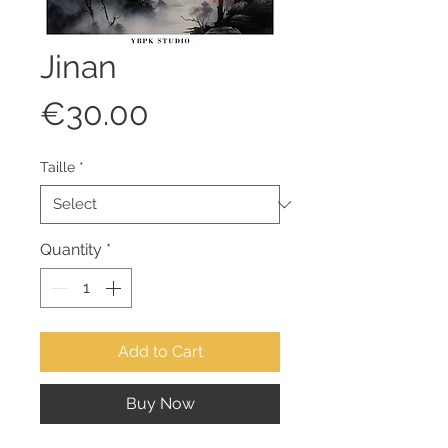
Jinan
Price
€30.00
Taille
*
Quantity
*
Add to Cart
Buy Now