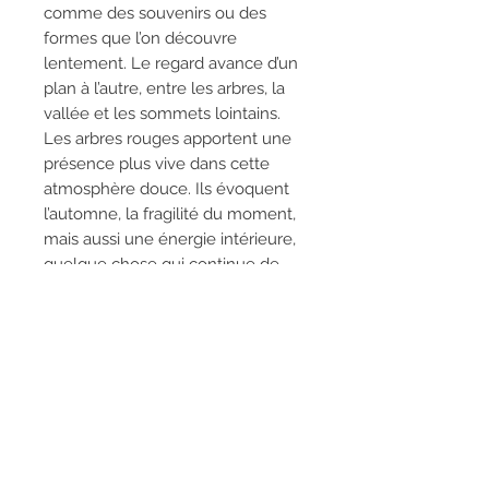
comme des souvenirs ou des
formes que l’on découvre
lentement. Le regard avance d’un
plan à l’autre, entre les arbres, la
vallée et les sommets lointains.
Les arbres rouges apportent une
présence plus vive dans cette
atmosphère douce. Ils évoquent
l’automne, la fragilité du moment,
mais aussi une énergie intérieure,
quelque chose qui continue de
vibrer au milieu du silence.
Le ciel orangé et le soleil pâle
donnent à la scène une sensation
de fin de journée, comme un
instant suspendu avant la nuit.
Rien n’est brusque dans cette
œuvre. Tout invite à ralentir, à