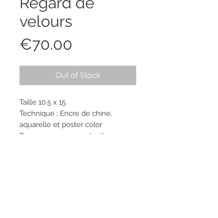
Regard de
velours
Price
€70.00
Out of Stock
Taille 10.5 x 15
Technique : Encre de chine,
aquarelle et poster color
Pour assurer une protection
optimale de nos œuvres durant le
transport, nous expédions nos
tableaux sans cadre.
Nous vous remercions de votre
compréhension.